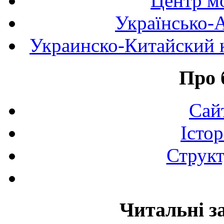
Центр мо
Українсько-
Украинско-Китайский к
Про 
Сай
Істор
Структ
Читальні з