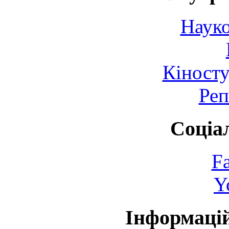
Науко
Кіносту
Реп
Соціа
F
Y
Інформаці