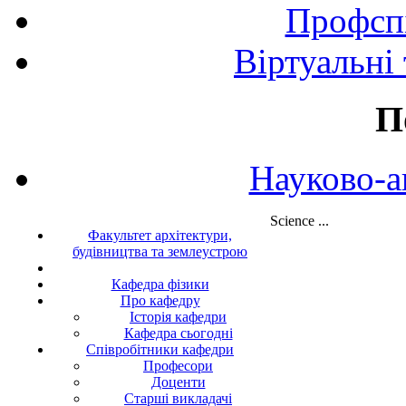
Профспі
Віртуальні
П
Науково-а
Science ...
Факультет архітектури,
будівництва та землеустрою
Кафедра фізики
Про кафедру
Історія кафедри
Кафедра сьогодні
Співробітники кафедри
Професори
Доценти
Старші викладачі