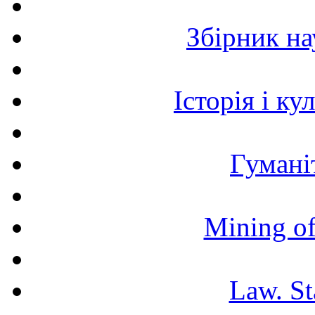
Збірник н
Історія і к
Гумані
Mining of
Law. St