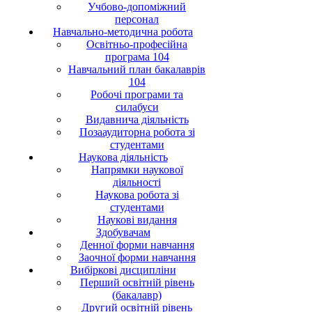
Учбово-допоміжний
персонал
Навчально-методична робота
Освітньо-професійна
програма 104
Навчальний план бакалаврів
104
Робочі програми та
силабуси
Видавнича діяльність
Позааудиторна робота зі
студентами
Наукова діяльність
Напрямки наукової
діяльності
Наукова робота зі
студентами
Наукові видання
Здобувачам
Денної форми навчання
Заочної форми навчання
Вибіркові дисципліни
Перший освітній рівень
(бакалавр)
Другий освітній рівень