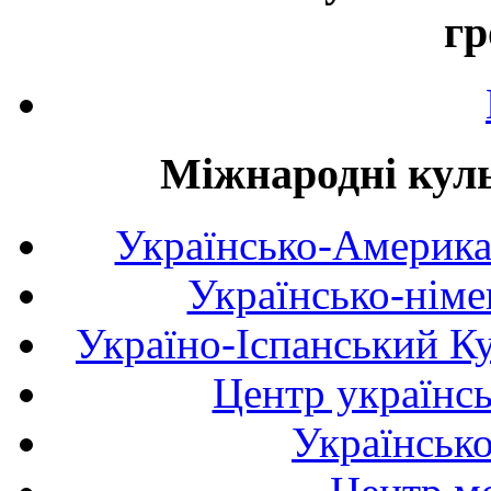
гр
Міжнародні куль
Українсько-Америка
Українсько-німе
Україно-Іспанський К
Центр українсь
Українськ