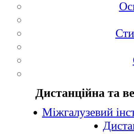
Ос
Сти
Дистанційна та в
Міжгалузевий інст
Диста