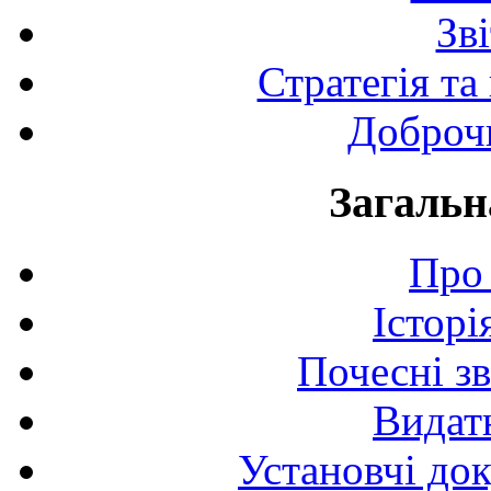
Зв
Стратегія та
Доброчи
Загальн
Про 
Історі
Почесні з
Видат
Установчі до