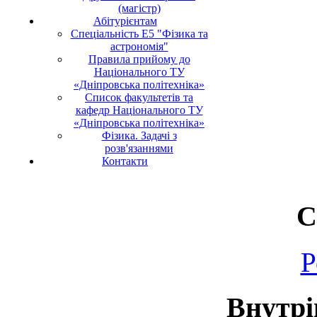
(магістр)
Абітурієнтам
Спеціальність E5 "Фізика та
астрономія"
Правила прийому до
Національного ТУ
«Дніпровська політехніка»
Список факультетів та
кафедр Національного ТУ
«Дніпровська політехніка»
Фізика. Задачі з
розв'язаннями
Контакти
С
Р
Внутрі