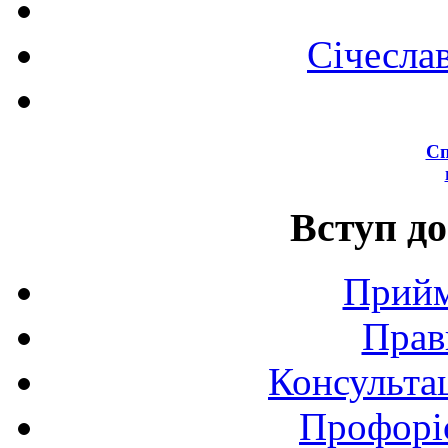
Січесла
Сп
Вступ до
Прийм
Прав
Консультац
Профоріє