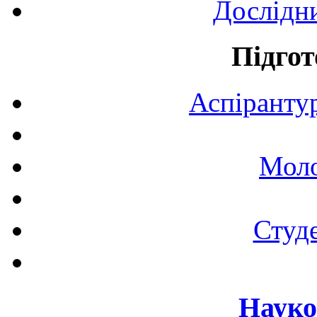
Дослідн
Підгот
Аспірантур
Моло
Студе
Науко