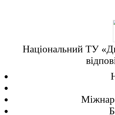
Національний ТУ «Дн
відпов
Міжнаро
Б