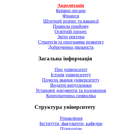
Акредитація
Керівні органи
Фінанси
Штатний розпис та вакансії
Правила прийому
Освітній процес
Звіти ректора
Стратегія та программа розвитку
Доброчинна діяльність
Загальна інформація
Про університет
Історія університету
Почесні звання університету
Видатні випускники
Установчі документи та положення
Корпоративна символiка
Структура університету
Управління
Інститути, факультети, кафедри
Підрозділи