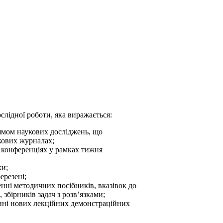
лідної роботи, яка виражається:
рямом наукових досліджень, що
кових журналах;
 конференціях у рамках тижня
ки;
ерезені;
енні методичних посібників, вказівок до
 збірників задач з розв’язками;
ленні нових лекційних демонстраційних