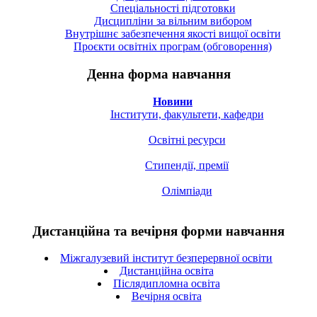
Спецiальностi підготовки
Дисципліни за вільним вибором
Внутрішнє забезпечення якості вищої освіти
Проєкти освітніх програм (обговорення)
Денна форма навчання
Новини
Інститути, факультети, кафедри
Освітні ресурси
Стипендії, премії
Олімпіади
Дистанційна та вечірня форми навчання
Міжгалузевий інститут безперервної освіти
Дистанційна освіта
Післядипломна освіта
Вечірня освіта