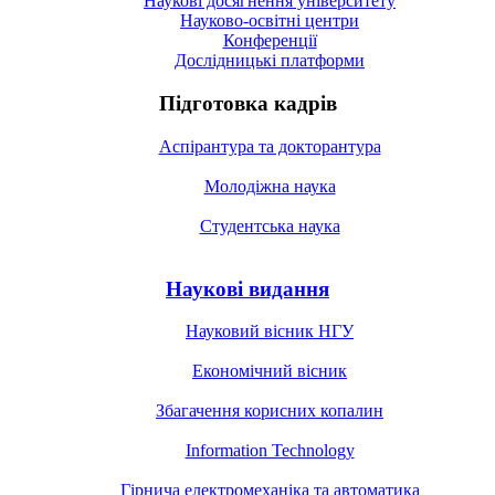
Наукові досягнення університету
Науково-освітні центри
Конференції
Дослідницькі платформи
Підготовка кадрів
Аспірантура та докторантура
Молодіжна наука
Студентська наука
Наукові видання
Науковий вісник НГУ
Економічний вісник
Збагачення корисних копалин
Information Technology
Гірнича електромеханіка та автоматика