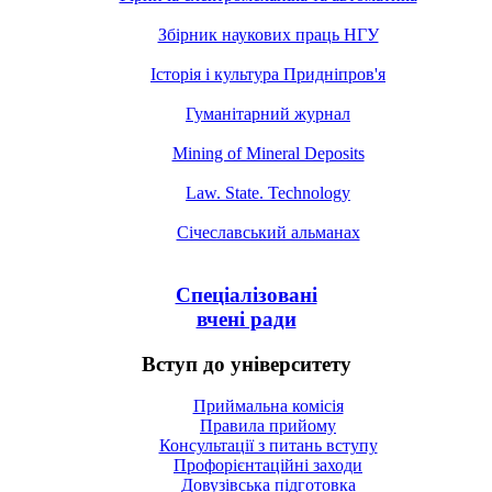
Збірник наукових праць НГУ
Історія і культура Придніпров'я
Гуманітарний журнал
Mining of Mineral Deposits
Law. State. Technology
Січеславський альманах
Спеціалізовані
вчені ради
Вступ до університету
Приймальна комісія
Правила прийому
Консультації з питань вступу
Профорієнтаційні заходи
Довузівська підготовка