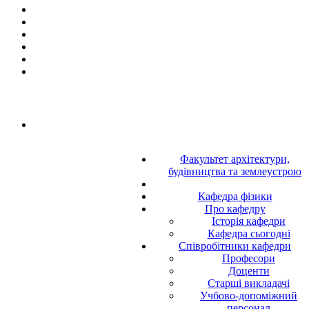
Факультет архітектури,
будівництва та землеустрою
Кафедра фізики
Про кафедру
Історія кафедри
Кафедра сьогодні
Співробітники кафедри
Професори
Доценти
Старші викладачі
Учбово-допоміжний
персонал