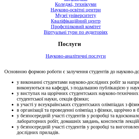
Коледжі, технікуми
Науково-освітні центри
Музеї університету
Кваліфікаційний центр
Профспілковий комітет
Віртуальні тури по аудиторіях
Послуги
Науково-аналітичні послуги
Основною формою роботи є залучення студентів до науково-дос
у виконанні студентами науково-дослідних робіт за нап
виконуються на кафедрі, з подальшою публікацією у нау
у виступах на щорічних студентських науково-технічних
студентської науки, секція фізики;
в участі у всеукраїнських студентських олімпіадах з фізи
в організації та проведенні олімпіад з фізики, щорічно в б
у безпосередній участі студентів у розробці та вдосконал
лабораторних робіт, домашніх завдань, конспектів лекцій,
у безпосередній участі студентів у розробці та виготов
дослідних приладів.