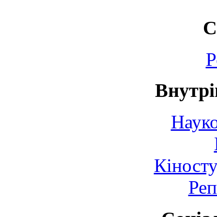
С
Р
Внутрі
Науко
Кіносту
Реп