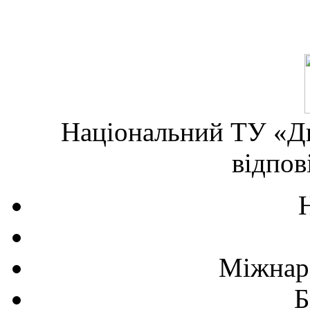
Національний ТУ «Дн
відпов
Міжнаро
Б