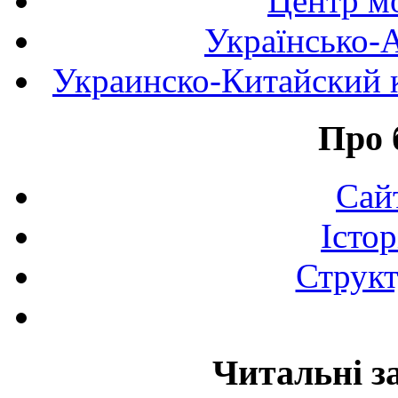
Центр мо
Українсько-
Украинско-Китайский к
Про 
Сай
Істор
Структ
Читальні з