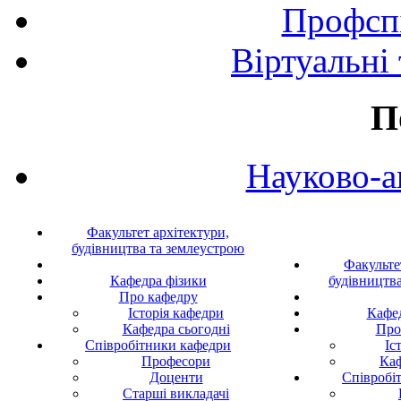
Профспі
Віртуальні
П
Науково-а
Факультет архітектури,
будівництва та землеустрою
Факульте
Кафедра фізики
будівництв
Про кафедру
Історія кафедри
Кафе
Кафедра сьогодні
Про
Співробітники кафедри
Іс
Професори
Каф
Доценти
Співробі
Старші викладачі