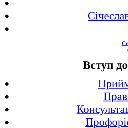
Січесла
Сп
Вступ до
Прийм
Прав
Консультац
Профоріє