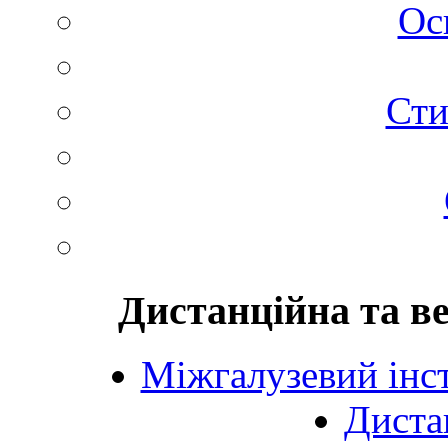
Ос
Сти
Дистанційна та в
Міжгалузевий інст
Диста