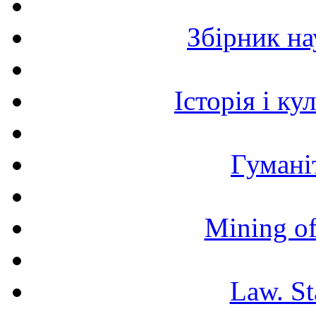
Збірник н
Історія і к
Гумані
Mining of
Law. St