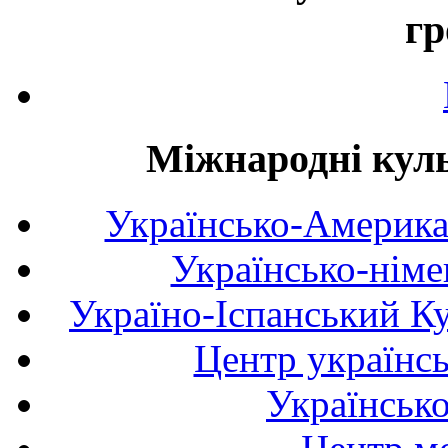
гр
Міжнародні куль
Українсько-Америка
Українсько-німе
Україно-Іспанський К
Центр українсь
Українськ