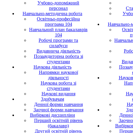
Учбово-допоміжний
персонал
Ста
Навчально-методична робота
Учбо
Освітньо-професійна
програма 104
Навчально-
Навчальний план бакалаврів
Осві
104
п
Робочі програми та
Навчальн
силабуси
Видавнича діяльність
Робо
Позааудиторна робота зі
студентами
Видав
Наукова діяльність
Позаау
Напрямки наукової
діяльності
Науков
Наукова робота зі
Нап
студентами
Наукові видання
Нау
Здобувачам
Денної форми навчання
На
Заочної форми навчання
Здо
Вибіркові дисципліни
Денно
Перший освітній рівень
Заочно
(бакалавр)
Вибірко
Другий освітній рівень
Перший