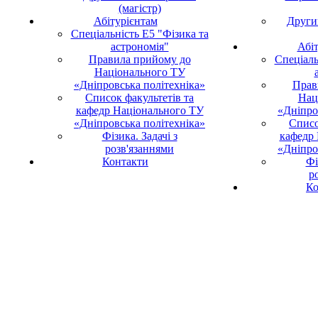
(магістр)
Абітурієнтам
Другий
Спеціальність E5 "Фізика та
астрономія"
Абі
Правила прийому до
Спеціаль
Національного ТУ
«Дніпровська політехніка»
Прав
Список факультетів та
Нац
кафедр Національного ТУ
«Дніпро
«Дніпровська політехніка»
Списо
Фізика. Задачі з
кафедр
розв'язаннями
«Дніпро
Контакти
Фі
р
Ко