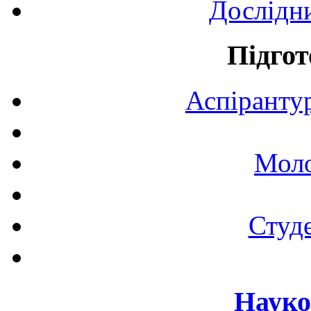
Дослідн
Підгот
Аспірантур
Моло
Студе
Науко